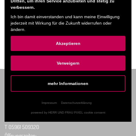
Sind sie noch ein Paar oder zwei getrennte Individuen?
Dritten, um ihren Service anzubieten und stetig zu
verbessern.
Ich bin damit einverstanden und kann meine Einwilligung
jederzeit mit Wirkung für die Zukunft widerrufen oder
Ticket kaufen
ändern.
Akzeptieren
ZURÜCK ZUM PROGRAMM
Verweigern
mehr Informationen
TICKET-VORVERKAUF
Impressum
Datenschutzerklärung
In Haselünne: Tourist-Information
powered by HERR UND FRAU PIXEL cookie consent
Rathausplatz 1 | 49740 Haselünne
T 05961 509320
Öffnungszeiten: