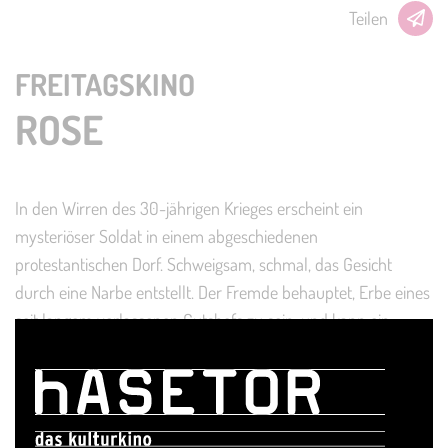
Teilen
FREITAGSKINO
ROSE
In den Wirren des 30-jährigen Krieges erscheint ein
mysteriöser Soldat in einem abgeschiedenen
protestantischen Dorf. Schweigsam, schmal, das Gesicht
durch eine Narbe entstellt. Der Fremde behauptet, Erbe eines
seit langem verlassenen Gutshofs zu sein, und kann ein
Dokument vorlegen, das seinen Anspruch bestätigt. Zum
großen Missfallen der Dorfgemeinde. Allerdings setzt der
Fremde alles daran, hier sein Glück zu finden. Sein Streben
nach Anerkennung und Akzeptanz werden aber durch sein