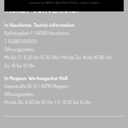
powered by HERR UND FRAU PIXEL cookie consent
TICKET-VORVERKAUF
In Haselünne: Tourist-Information
Rathausplatz 1 | 49740 Haselünne
T 05961 509320
Öffnungszeiten:
Mo bis Fr: 8.30 bis 12.30 Uhr | Mo bis Do: 14 bis 16.30 Uhr
Sa: 10 bis 12 Uhr
In Meppen: Werbeagentur Holl
Hasestraße 10-12 | 49716 Meppen
Öffnungszeiten:
Mo bis Do: 8.30 bis 16 Uhr | Fr: 8.30 bis 14 Uhr