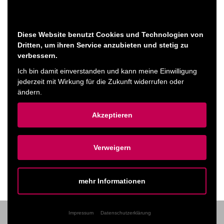
Geheimnis erschwert: Unter falscher Identität, unter falschem
Namen und unter Vortäuschung eines falschen Geschlechts
hat der Soldat seinen Weg in das Dorf genommen. Doch um
Diese Website benutzt Cookies und Technologien von
Dritten, um ihren Service anzubieten und stetig zu
seine Ziele zu erreichen, wird er auch nicht vor der
verbessern.
Unmöglichkeit einer arrangierten Ehe mit der Tochter eines
Ich bin damit einverstanden und kann meine Einwilligung
Großbauern zurückschrecken. Denn wer so weit gekommen
jederzeit mit Wirkung für die Zukunft widerrufen oder
ist, hält bald alles für möglich.
ändern.
Akzeptieren
Ticket kaufen
Verweigern
ZURÜCK ZUM PROGRAMM
mehr Informationen
Impressum
Datenschutzerklärung