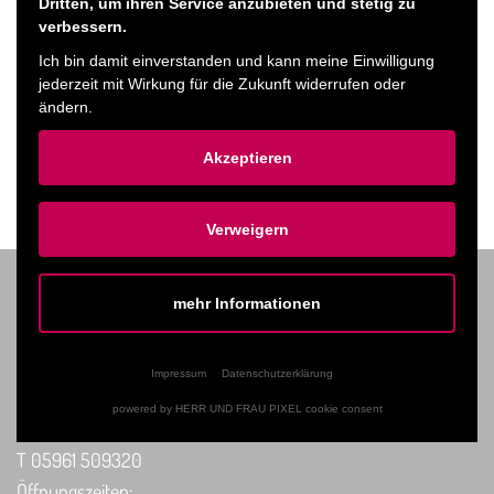
die Spaß an origineller und amüsanter Musik haben.
Dritten, um ihren Service anzubieten und stetig zu
verbessern.
Ich bin damit einverstanden und kann meine Einwilligung
jederzeit mit Wirkung für die Zukunft widerrufen oder
Ticket kaufen
ändern.
Akzeptieren
ZURÜCK ZUM PROGRAMM
Verweigern
mehr Informationen
TICKET-VORVERKAUF
Impressum
Datenschutzerklärung
In Haselünne: Tourist-Information
powered by HERR UND FRAU PIXEL cookie consent
Rathausplatz 1 | 49740 Haselünne
T 05961 509320
Öffnungszeiten: