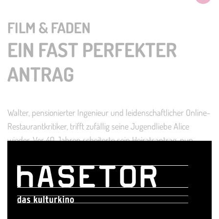
FILM & FADEN
EIN FAST PERFEKTER
ANTRAG
Walter, pensionierter Ingenieur und leidenschaftlicher Online-
Restaurantkritiker, trifft zufällig seine Jugendliebe Alice
wieder. Vor 40 Jahren scheiterte sein Heiratsantrag, nun
wittert er eine zweite Chance. Doch die lebensfrohe
Kunstprofessorin denkt gar nicht daran, ihr unabhängiges
Leben aufzugeben. Erst soll Walter echtes Interesse an ihrer
Welt zeigen. Also schreibt er sich kurzerhand in ihren
Kunstkurs ein – und landet mitten zwischen jungen