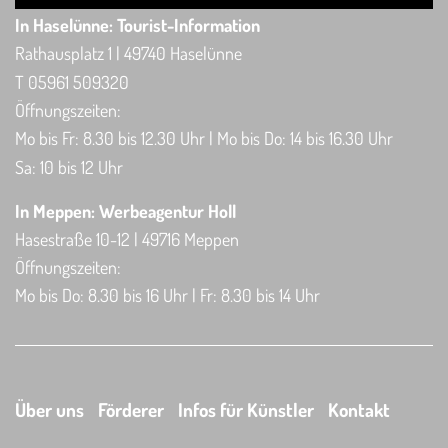
In Haselünne: Tourist-Information
Rathausplatz 1 | 49740 Haselünne
T 05961 509320
Öffnungszeiten:
Mo bis Fr: 8.30 bis 12.30 Uhr | Mo bis Do: 14 bis 16.30 Uhr
Sa: 10 bis 12 Uhr
In Meppen: Werbeagentur Holl
Hasestraße 10-12 | 49716 Meppen
Öffnungszeiten:
Mo bis Do: 8.30 bis 16 Uhr | Fr: 8.30 bis 14 Uhr
Über uns
Förderer
Infos für Künstler
Kontakt