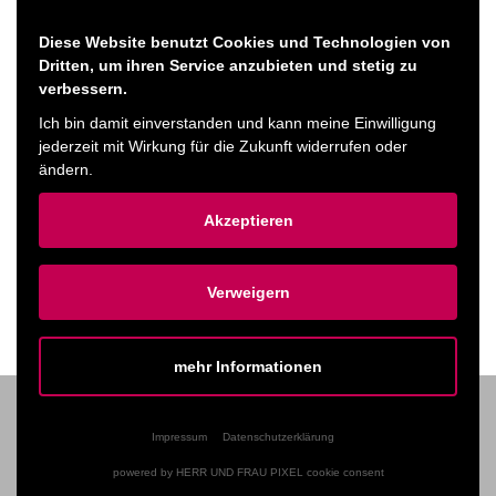
Studierenden, neuen Herausforderungen und der Frage, ob
alte Liebe wirklich nicht rostet.
Diese Website benutzt Cookies und Technologien von
Während auf der Leinwand alte Liebe neue Maschen schlägt,
Dritten, um ihren Service anzubieten und stetig zu
verbessern.
dürfen im Saal die Nadeln mitlaufen. Einfach Strick- oder
Ich bin damit einverstanden und kann meine Einwilligung
Häkelprojekt mitbringen!
jederzeit mit Wirkung für die Zukunft widerrufen oder
ändern.
Ticket kaufen
Akzeptieren
ZURÜCK ZUM PROGRAMM
Verweigern
mehr Informationen
Impressum
Datenschutzerklärung
TICKET-VORVERKAUF
powered by HERR UND FRAU PIXEL cookie consent