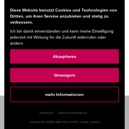
selbst. Sie beschreibt den Konflikt zwischen der
Diese Website benutzt Cookies und Technologien von
konservativen Dorfmentalität und dem modernen, woken
Dritten, um ihren Service anzubieten und stetig zu
verbessern.
Stadtleben und zeigt, wie ihre Landjugendvergangenheit sie
Ich bin damit einverstanden und kann meine Einwilligung
immer wieder einholt.
jederzeit mit Wirkung für die Zukunft widerrufen oder
ändern.
Ticket kaufen
Akzeptieren
ZURÜCK ZUM PROGRAMM
Verweigern
mehr Informationen
Impressum
Datenschutzerklärung
TICKET-VORVERKAUF
powered by HERR UND FRAU PIXEL cookie consent