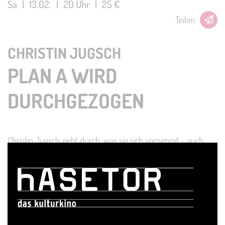
Sa
|
13.02.
|
20 Uhr
|
25 €
Teilen
CHRISTIN JUGSCH
PLAN A WIRD
DURCHGEZOGEN
Christin Jugsch zieht durch, was sie sich vornimmt – auch
wenn es manchmal etwas länger dauert. Aufgewachsen in
einem kleinen Dorf in Niedersachsen, träumte sie von mehr.
Mit 24 Jahren packte sie die Koffer und zog in die Großstadt,
um endlich ein urbanes Stadtkind zu werden.
Mit viel Humor erzählt sie von den Herausforderungen des
Lebens – Steuererklärungen, Dating und der Suche nach sich