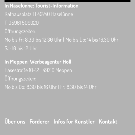
In Haselünne: Tourist-Information
Rathausplatz 1 | 49740 Haselünne
T 05961 509320
Öffnungszeiten:
Mo bis Fr: 8.30 bis 12.30 Uhr | Mo bis Do: 14 bis 16.30 Uhr
Sa: 10 bis 12 Uhr
In Meppen: Werbeagentur Holl
Hasestraße 10-12 | 49716 Meppen
Öffnungszeiten:
Mo bis Do: 8.30 bis 16 Uhr | Fr: 8.30 bis 14 Uhr
Über uns
Förderer
Infos für Künstler
Kontakt