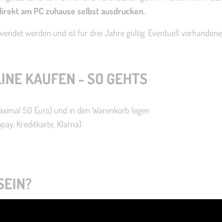
irekt am PC zuhause selbst ausdrucken.
wendet werden und ist für drei Jahre gültig. Eventuell vorhanden
NE KAUFEN - SO GEHTS
aximal 50 Euro) und in den Warenkorb legen
pay, Kreditkarte, Klarna)
SEIN?