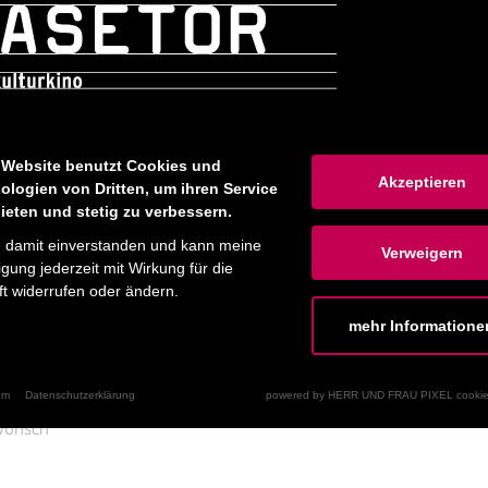
Danke
Weihnacht
 Website benutzt Cookies und
Akzeptieren
ologien von Dritten, um ihren Service
ieten und stetig zu verbessern.
n damit einverstanden und kann meine
Verweigern
ligung jederzeit mit Wirkung für die
t widerrufen oder ändern.
mehr Informatione
zlichen
Für Dich
um
Datenschutzerklärung
powered by HERR UND FRAU PIXEL cookie
wunsch