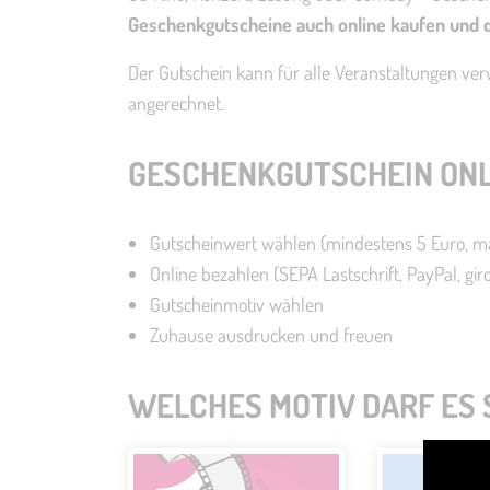
Geschenkgutscheine auch online kaufen und d
Der Gutschein kann für alle Veranstaltungen ver
angerechnet.
GESCHENKGUTSCHEIN ONLI
Gutscheinwert wählen (mindestens 5 Euro, m
Online bezahlen (SEPA Lastschrift, PayPal, giro
Gutscheinmotiv wählen
Zuhause ausdrucken und freuen
WELCHES MOTIV DARF ES 