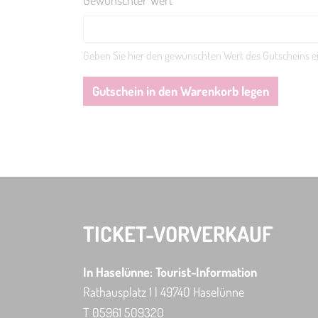
Gewünschter Wert
Geben Sie hier den gewünschten Wert des Gutscheins ei
Gutschein in den Warenkorb legen
TICKET-VORVERKAUF
In Haselünne: Tourist-Information
Rathausplatz 1 | 49740 Haselünne
T 05961 509320