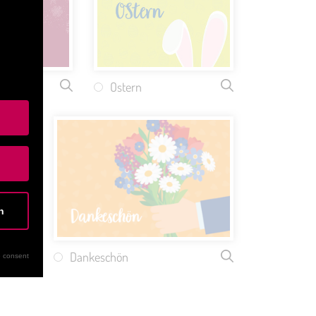
en
Ostern
n
Dankeschön
 consent